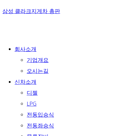
Skip
삼성 클라크지게차 총판
to
content
회사소개
기업개요
오시는길
신차소개
디젤
LPG
전동입승식
전동좌승식