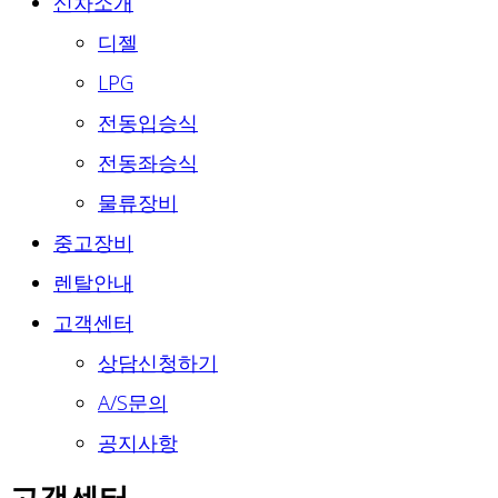
신차소개
디젤
LPG
전동입승식
전동좌승식
물류장비
중고장비
렌탈안내
고객센터
상담신청하기
A/S문의
공지사항
고객센터