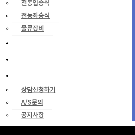
전동입승식
전동좌승식
물류장비
중고장비
렌탈안내
고객센터
상담신청하기
A/S문의
공지사항