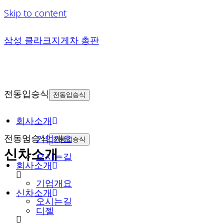
Skip to content
삼성 클라크지게차 총판
전동입승식
전동입승식
회사소개
전동입승식
기업개요
전동입승식
신차소개
오시는길
회사소개
기업개요
신차소개
오시는길
디젤