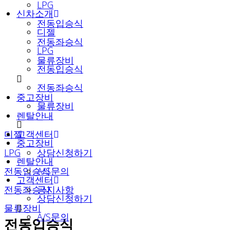
LPG
신차소개
전동입승식
디젤
전동좌승식
LPG
물류장비
전동입승식
전동좌승식
중고장비
물류장비
렌탈안내
디젤
고객센터
중고장비
LPG
상담신청하기
렌탈안내
전동입승식
A/S문의
고객센터
전동좌승식
공지사항
상담신청하기
물류장비
A/S문의
전동입승식