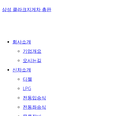
Skip
삼성 클라크지게차 총판
to
content
회사소개
기업개요
오시는길
신차소개
디젤
LPG
전동입승식
전동좌승식