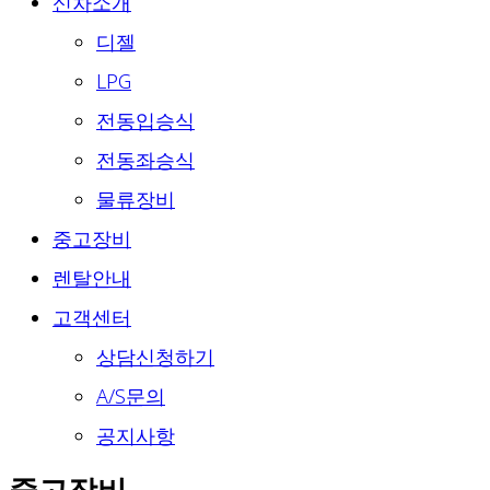
신차소개
디젤
LPG
전동입승식
전동좌승식
물류장비
중고장비
렌탈안내
고객센터
상담신청하기
A/S문의
공지사항
중고장비