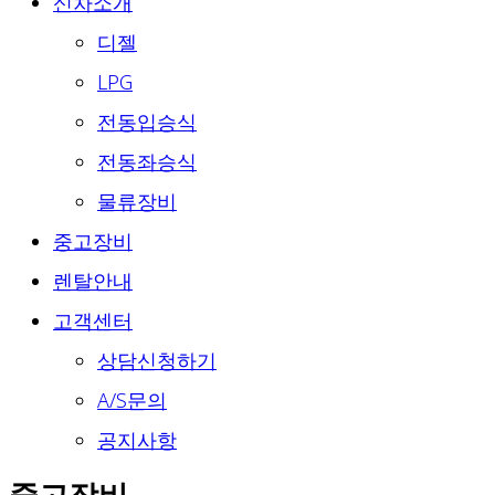
신차소개
디젤
LPG
전동입승식
전동좌승식
물류장비
중고장비
렌탈안내
고객센터
상담신청하기
A/S문의
공지사항
중고장비