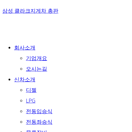
Skip
삼성 클라크지게차 총판
to
content
회사소개
기업개요
오시는길
신차소개
디젤
LPG
전동입승식
전동좌승식