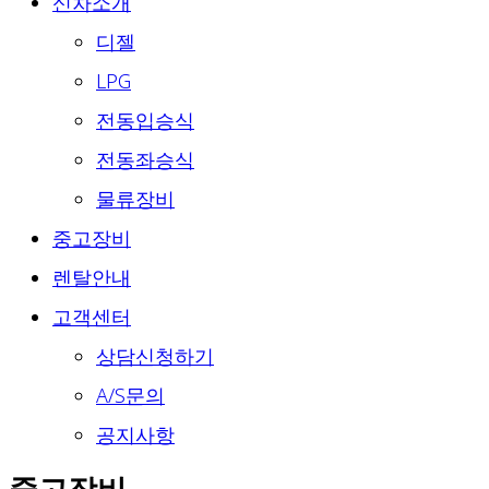
신차소개
디젤
LPG
전동입승식
전동좌승식
물류장비
중고장비
렌탈안내
고객센터
상담신청하기
A/S문의
공지사항
중고장비