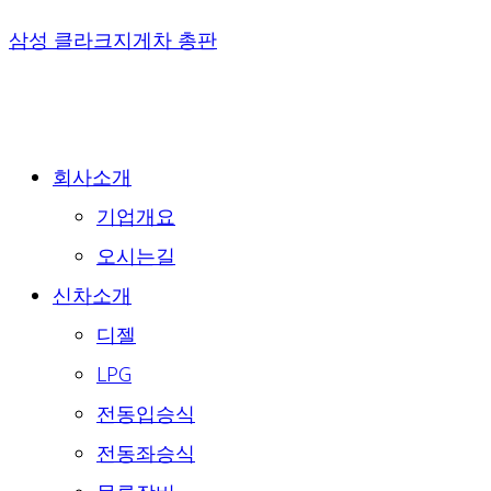
Skip
삼성 클라크지게차 총판
to
content
회사소개
기업개요
오시는길
신차소개
디젤
LPG
전동입승식
전동좌승식