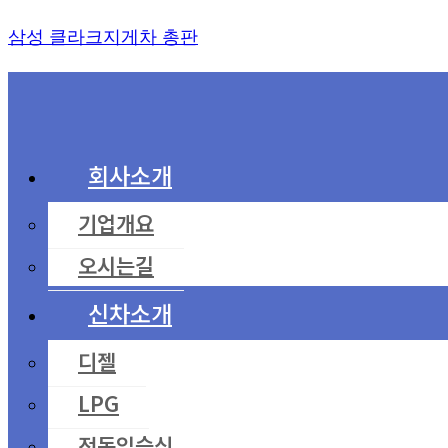
Skip
삼성 클라크지게차 총판
to
content
회사소개
기업개요
오시는길
신차소개
디젤
LPG
전동입승식