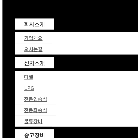
회사소개
기업개요
오시는길
신차소개
디젤
LPG
전동입승식
전동좌승식
물류장비
중고장비