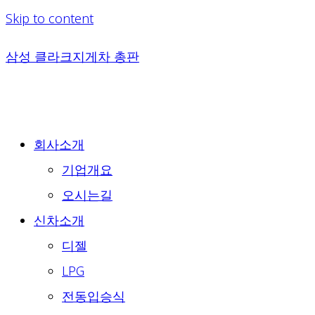
Skip to content
삼성 클라크지게차 총판
회사소개
기업개요
오시는길
신차소개
디젤
LPG
전동입승식