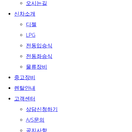
오시는길
신차소개
디젤
LPG
전동입승식
전동좌승식
물류장비
중고장비
렌탈안내
고객센터
상담신청하기
A/S문의
공지사항