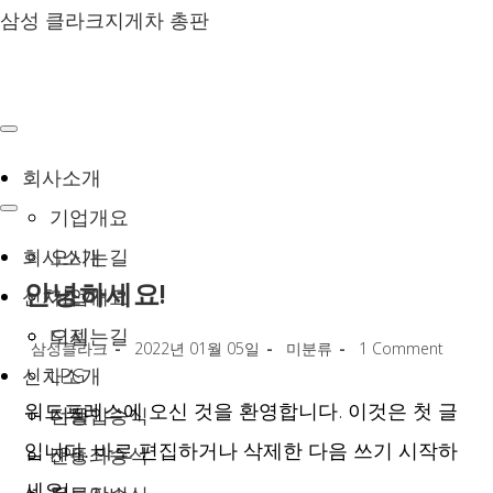
Skip
삼성 클라크지게차 총판
to
content
회사소개
기업개요
회사소개
오시는길
안녕하세요!
신차소개
기업개요
디젤
오시는길
Post
Post
Post
Post
삼성클라크
2022년 01월 05일
미분류
1 Comment
author:
published:
category:
comments:
신차소개
LPG
워드프레스에 오신 것을 환영합니다. 이것은 첫 글
전동입승식
디젤
입니다. 바로 편집하거나 삭제한 다음 쓰기 시작하
전동좌승식
LPG
세요!