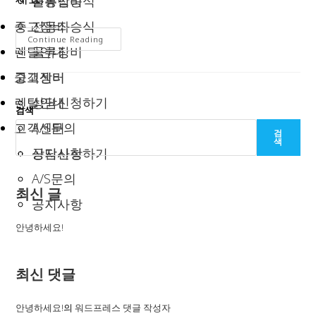
물류장비
전동입승식
중고장비
전동좌승식
안
Continue Reading
녕
렌탈안내
물류장비
하
세
고객센터
중고장비
요!
렌탈안내
상담신청하기
검색
고객센터
A/S문의
검
색
공지사항
상담신청하기
A/S문의
최신 글
공지사항
안녕하세요!
최신 댓글
안녕하세요!
의
워드프레스 댓글 작성자