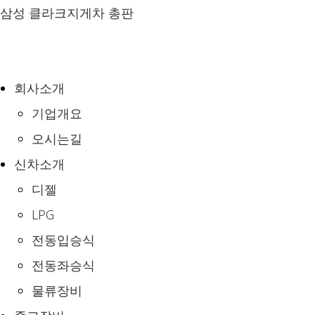
Skip
삼성 클라크지게차 총판
to
content
회사소개
기업개요
오시는길
신차소개
디젤
LPG
전동입승식
전동좌승식
물류장비