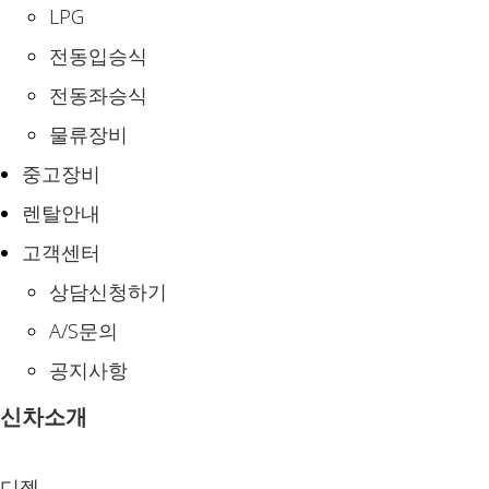
LPG
전동입승식
전동좌승식
물류장비
중고장비
렌탈안내
고객센터
상담신청하기
A/S문의
공지사항
신차소개
디젤