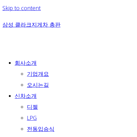
Skip to content
삼성 클라크지게차 총판
회사소개
기업개요
오시는길
신차소개
디젤
LPG
전동입승식