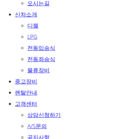
오시는길
신차소개
디젤
LPG
전동입승식
전동좌승식
물류장비
중고장비
렌탈안내
고객센터
상담신청하기
A/S문의
공지사항