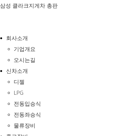
Skip
삼성 클라크지게차 총판
to
content
회사소개
기업개요
오시는길
신차소개
디젤
LPG
전동입승식
전동좌승식
물류장비