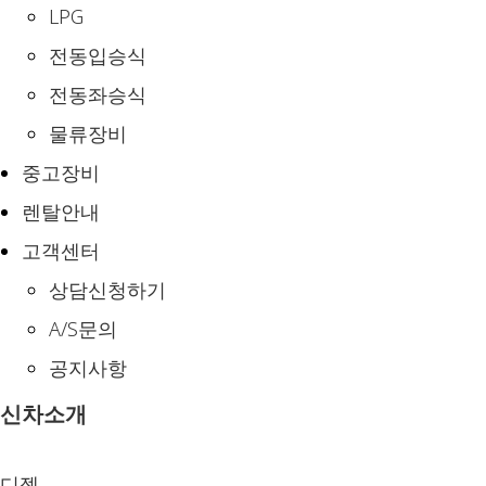
LPG
전동입승식
전동좌승식
물류장비
중고장비
렌탈안내
고객센터
상담신청하기
A/S문의
공지사항
신차소개
디젤